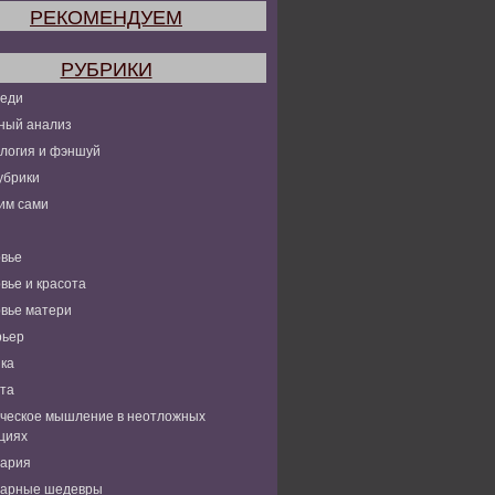
РЕКОМЕНДУЕМ
РУБРИКИ
леди
ный анализ
логия и фэншуй
убрики
им сами
вье
вье и красота
вье матери
рьер
ка
та
ческое мышление в неотложных
циях
нария
нарные шедевры