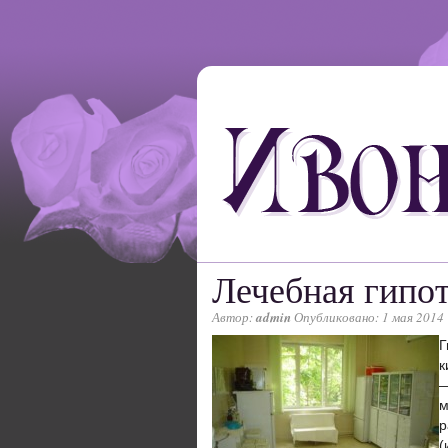
Лечебная гипо
Автор:
admin
Опубликовано: 1 мая 2014
Г
к
—
м
р
(