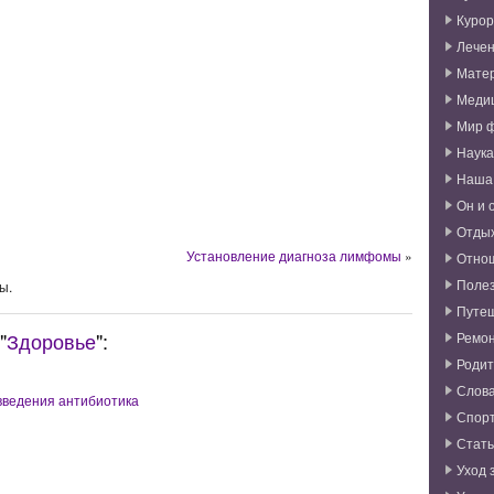
Курор
Лече
Мате
Меди
Мир 
Наука
Наша
Он и 
Отды
Установление диагноза лимфомы
»
Отно
Поле
ы.
Путе
"
Здоровье
":
Ремо
Родит
Слова
введения антибиотика
Спор
Стат
Уход 