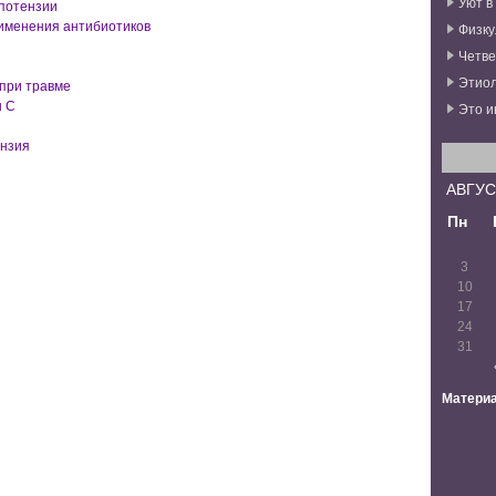
Уют в
потензии
именения антибиотиков
Физку
Четве
Этиол
 при травме
н С
Это и
ензия
АВГУС
Пн
3
10
17
24
31
Материа