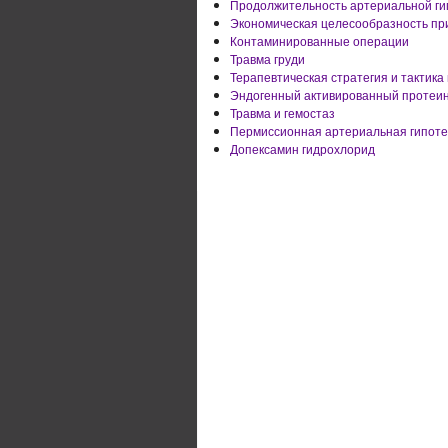
Продолжительность артериальной ги
Экономическая целесообразность пр
Контаминированные операции
Травма груди
Терапевтическая стратегия и тактика
Эндогенный активированный протеи
Травма и гемостаз
Пермиссионная артериальная гипот
Допексамин гидрохлорид