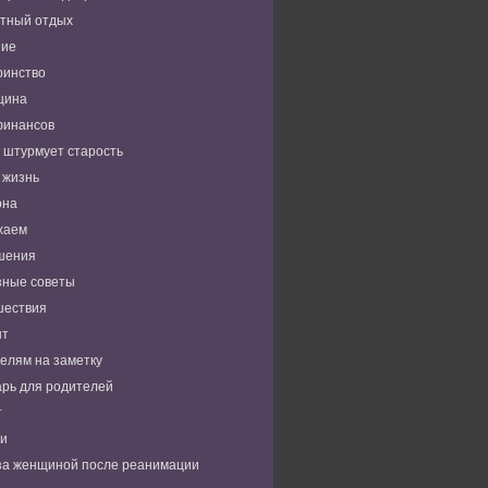
тный отдых
ние
ринство
цина
финансов
 штурмует старость
 жизнь
она
хаем
шения
зные советы
шествия
нт
елям на заметку
рь для родителей
т
ьи
за женщиной после реанимации