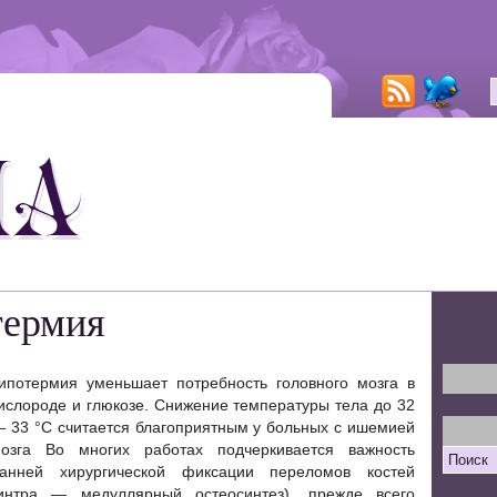
термия
ипотермия уменьшает потребность головного мозга в
ислороде и глюкозе. Снижение температуры тела до 32
 33 °С считается благоприятным у больных с ишемией
озга Во многих работах подчеркивается важность
анней хирургической фиксации переломов костей
интра — медуллярный остеосинтез), прежде всего