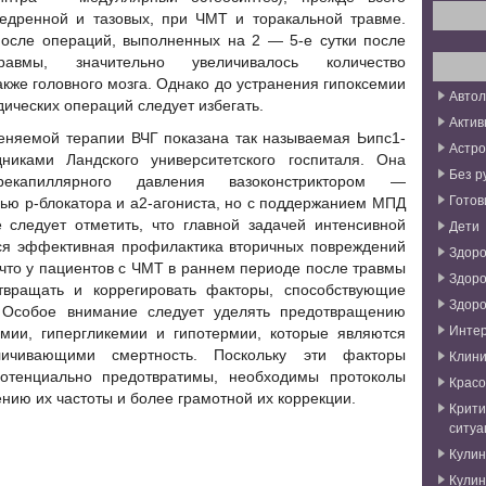
едренной и тазовых, при ЧМТ и торакальной травме.
осле операций, выполненных на 2 — 5-е сутки после
равмы, значительно увеличивалось количество
акже головного мозга. Однако до устранения гипоксемии
Авто
ических операций следует избегать.
Актив
еняемой терапии ВЧГ показана так называемая Ьипс1-
Астро
никами Ландского университетского госпиталя. Она
Без р
рекапиллярного давления вазоконстриктором —
Готов
ью р-блокатора и а2-агониста, но с поддержанием МПД
 следует отметить, что главной задачей интенсивной
Дети
ся эффективная профилактика вторичных повреждений
Здоро
т, что у пациентов с ЧМТ в раннем периоде после травмы
Здоро
вращать и коррегировать факторы, способствующие
Здоро
 Особое внимание следует уделять предотвращению
Инте
емии, гипергликемии и гипотермии, которые являются
личивающими смертность. Поскольку эти факторы
Клини
потенциально предотвратимы, необходимы протоколы
Красо
ию их частоты и более грамотной их коррекции.
Крити
ситуа
Кули
Кули