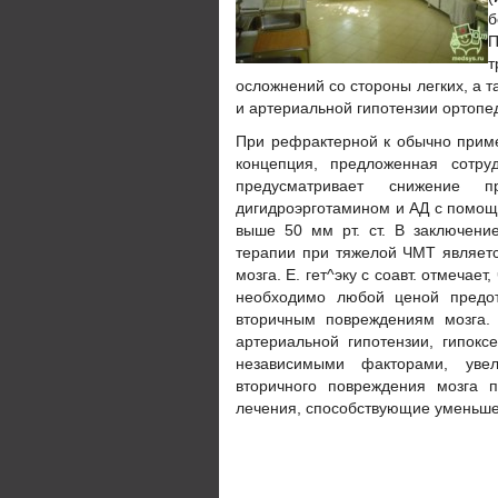
б
П
т
осложнений со стороны легких, а т
и артериальной
гипотензии ортопед
При рефрактерной к обычно прим
концепция, предложенная сотруд
предусматривает снижение п
дигидроэрготамином и АД с помощ
выше 50 мм рт. ст. В заключение
терапии при тяжелой ЧМТ являет
мозга. Е. гет^эку с соавт. отмечае
необходимо любой ценой предот
вторичным повреждениям мозга.
артериальной гипотензии, гипокс
независимыми факторами, уве
вторичного повреждения мозга 
лечения, способствующие уменьшен