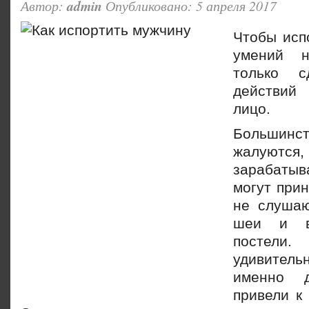
Автор:
admin
Опубликовано: 5 апреля 2017
Чтобы исп
умений н
только с
действий
лицо.
Больши
жалуются,
зарабатыв
могу
т при
не слушаю
шеи и в
постел
удивитель
именно д
привели к 