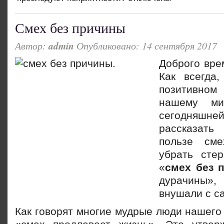
Смех без причины
Автор:
admin
Опубликовано: 14 сентября 2017
Доброго врем
Как всегда
позитивн
нашему м
сегодняшне
рассказат
пользе см
убрать сте
«
смех без 
дурачины»,
внушали с са
Как говорят многие мудрые люди нашего