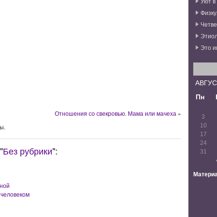
Уют в
Физку
Четве
Этиол
Это и
АВГУС
Пн
Отношения со свекровью. Мама или мачеха
»
3
10
ы.
17
24
"
Без рубрики
":
31
Материа
ной
 человеком