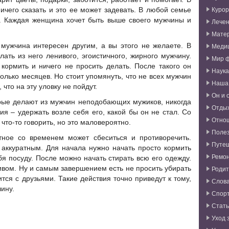
Курор
чего сказать и это ее может задевать. В любой семье
л. Каждая женщина хочет быть выше своего мужчины и
Лече
Мате
 мужчина интересен другим, а вы этого не желаете. В
Меди
лать из него ленивого, эгоистичного, жирного мужчину.
Мир 
кормить и ничего не просить делать. После такого он
Наука
колько месяцев. Но стоит упомянуть, что не всех мужчин
Наша
 что на эту уловку не пойдут.
Он и 
рые делают из мужчин неподобающих мужиков, никогда
Отды
ия – удержать возле себя его, какой бы он не стал. Со
Отно
что-то говорить, но это маловероятно.
Поле
отное со временем может сбеситься и противоречить.
Путе
аккуратным. Для начала нужно начать просто кормить
Ремо
бя посуду. После можно начать стирать всю его одежду.
пивом. Ну и самым завершением есть не просить убирать
Родит
тся с друзьями. Такие действия точно приведут к тому,
Слова
ину.
Спор
Стат
Уход 