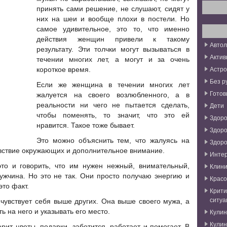
принять сами решение, не слушают, сидят у
них на шеи и вообще плохи в постели. Но
самое удивительное, это то, что именно
действия женщин привели к такому
Авто
результату. Эти толчки могут вызываться в
Актив
течении многих лет, а могут и за очень
Астро
короткое время.
Без р
Если же женщина в течении многих лет
Готов
жалуется на своего возлюбленного, а в
реальности ни чего не пытается сделать,
Дети
чтобы поменять, то значит, что это ей
Здоро
нравится. Такое тоже бывает.
Здоро
Это можно объяснить тем, что жалуясь на
Здоро
увствие окружающих и дополнительное внимание.
Инте
это и говорить, что им нужен нежный, внимательный,
Клини
жчина. Но это не так. Они просто получаю энергию и
Красо
это факт.
Крити
ситуа
чувствует себя выше других. Она выше своего мужа, а
ть на него и указывать его место.
Кули
Кули
рит цветы, подарки, заботится, работает и помогает. В