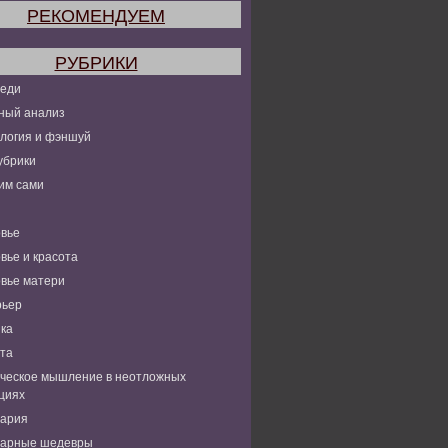
РЕКОМЕНДУЕМ
РУБРИКИ
леди
ный анализ
логия и фэншуй
убрики
им сами
вье
вье и красота
вье матери
рьер
ка
та
ческое мышление в неотложных
циях
нария
нарные шедевры