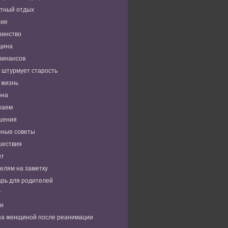
тный отдых
ние
ринство
цина
финансов
 штурмует старость
 жизнь
она
хаем
шения
зные советы
шествия
нт
елям на заметку
рь для родителей
т
ьи
за женщиной после реанимации