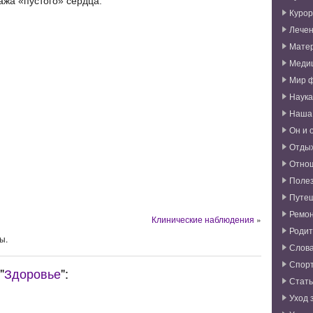
жа «пустого» сердца.
Курор
Лече
Мате
Меди
Мир 
Наука
Наша
Он и 
Отды
Отно
Поле
Путе
Ремо
Клинические наблюдения
»
Родит
ы.
Слова
Спор
"
Здоровье
":
Стат
Уход 