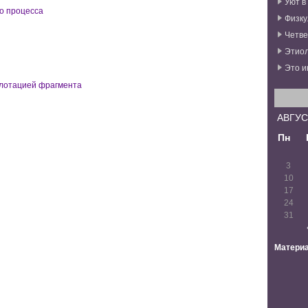
Уют в
о процесса
Физку
Четве
Этиол
Это и
лотацией фрагмента
АВГУС
Пн
3
10
17
24
31
Материа