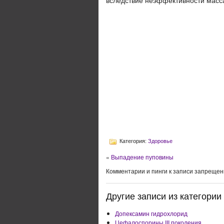
вследствие неэффективности масса
Категория:
Здоровье
«
Выпадение пуповины
Комментарии и пинги к записи запрещен
Другие записи из категории 
Допексамин гидрохлорид
Цефалоспорины III поколения