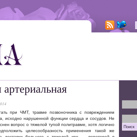
 артериальная
2014
гать при ЧМТ, травме позвоночника с повреждением
га, исходно нарушенной функции сердца и сосудов. Не
снен вопрос о тяжелой тупой политравме, хотя логично
дположить целесообразность применения такой же
ле доставки больного с тяжелой кро — вопотерей в