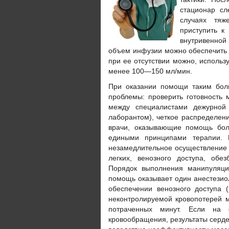
стационар сл
случаях тяж
приступить к
внутривенной 
объем инфузии можно обеспечить 
при ее отсутствии можно, использ
менее 100—150 мл/мин.
При оказании помощи таким бол
проблемы: проверить готовность 
между специалистами дежурной б
лаборантом), четкое распределени
врачи, оказывающие помощь бол
едиными принципами терапии. 
незамедлительное осуществление 
легких, венозного доступа, обе
Порядок выполнения манипуляци
помощь оказывает один анестезиол
обеспечении венозного доступа 
неконтролируемой кровопотерей 
потраченных минут. Если на 
кровообращения, результаты серд