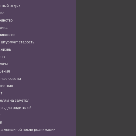
тный отдых
ние
ринство
цина
финансов
 штурмует старость
 жизнь
она
хаем
шения
зные советы
шествия
нт
елям на заметку
рь для родителей
т
ьи
за женщиной после реанимации