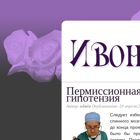
Пермиссионная
гипотензия
Автор:
admin
Опубликовано: 20 апреля 
Следует избе
спинного моз
до конца проя
было бы пре
тактики. Пос