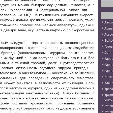
едует как можно быстрее осуществить гемостаз, а в
елой гиповолемии и артериальной гипотензии —
 восполнению
ОЦК. В критических ситуациях скорость
инфузии должна достигать 500 мл/мин. Конечно, такой
Авто
только при помощи специальной аппаратуры, однако и
Актив
уя две-три вены, осуществить инфузию со скоростью не
Астро
Без р
ьным следует прежде всего решить организационные
Готов
медперсонала к экстренной операции, взаимодействие
Дети
ригады (анестезиологом, хирургом, рентгенологом,
е их функций еще до поступления больного и т. д. Все
Здоро
ьным с тяжелой травмой, должны руководствоваться
Здоро
Главная обязанность ведущего хирурга бригады —
Здоро
гемостаза, а анестезиолога — обеспечение вентиляции
Инте
зболивания для проведения оперативного гемостаза.
Клини
й может меняться в зависимости от ситуации. Если
ог и несколько хирургов, один из них должен помочь в
Красо
(катетеризация центральной вены). Жизнь больного с
Крити
может зависеть в буквальном смысле от неэффективно
ситуа
фоне большой кровопотери произошла остановка
Кули
ечно-легочной реанимации часто неудовлетворительные
Кули