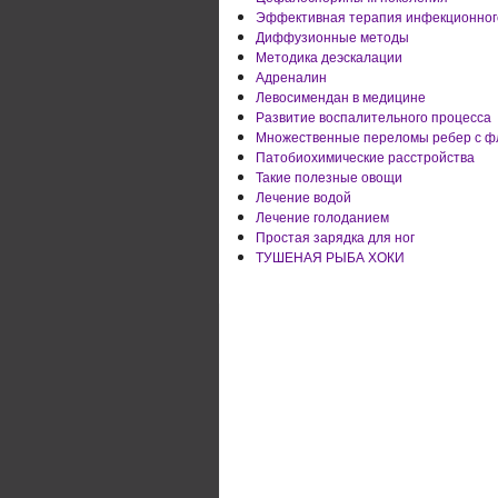
Эффективная терапия инфекционног
Диффузионные методы
Методика деэскалации
Адреналин
Левосимендан в медицине
Развитие воспалительного процесса
Множественные переломы ребер с ф
Патобиохимические расстройства
Такие полезные овощи
Лечение водой
Лечение голоданием
Простая зарядка для ног
ТУШЕНАЯ РЫБА ХОКИ