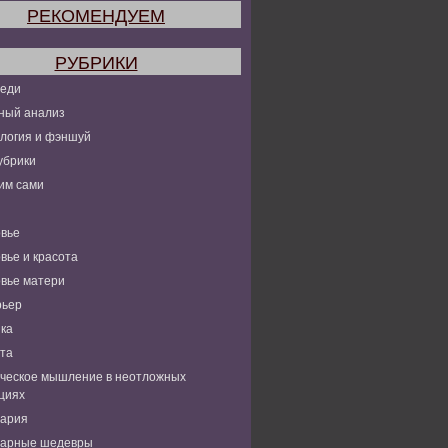
РЕКОМЕНДУЕМ
РУБРИКИ
леди
ный анализ
логия и фэншуй
убрики
им сами
вье
вье и красота
вье матери
рьер
ка
та
ческое мышление в неотложных
циях
нария
нарные шедевры