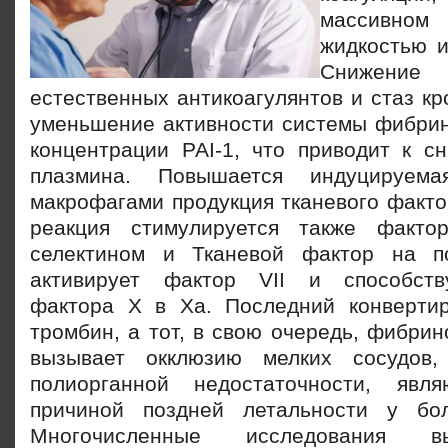
массивно
жидкостью и
Снижен
естественных антикоагулянтов и стаз к
уменьшение активности системы фибрин
концентрации РАІ-1, что приводит к с
плазмина. Повышается индуцируем
макрофагами продукция тканевого факто
реакция стимулируется также факто
селектином и Тканевой фактор на по
активирует
фактор VII и способств
фактора X в Ха. Последний конверти
тромбин, а тот, в свою очередь, фибрин
вызывает окклюзию мелких сосудов
полиорганной недостаточности, явл
причиной поздней летальности у бо
Многочисленные исследования в