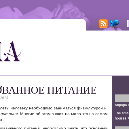
,
ОВАННОЕ ПИТАНИЕ
 2018
аврора 
олеть, человеку необходимо заниматься физкультурой и
The amaz
 питания
. Многие об этом знают, но мало кто на самом
houses. Q
о.
равильного питания, необходимо знать, что основным