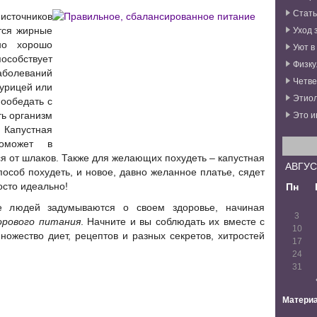
Стат
источников
Уход 
атся жирные
но хорошо
Уют в
обствует
Физку
болеваний
Четве
курицей или
Этиол
пообедать с
Это и
ть организм
апустная
поможет в
я от шлаков. Также для желающих похудеть – капустная
АВГУС
особ похудеть, и новое, давно желанное платье, сядет
Пн
осто идеально!
 людей задумываются о своем здоровье, начиная
3
орового питания
. Начните и вы соблюдать их вместе с
10
ожество диет, рецептов и разных секретов, хитростей
17
24
31
Материа