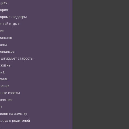
циях
нария
нарные шедевры
тный отдых
ние
ринство
цина
финансов
 штурмует старость
 жизнь
она
хаем
шения
зные советы
шествия
нт
елям на заметку
рь для родителей
т