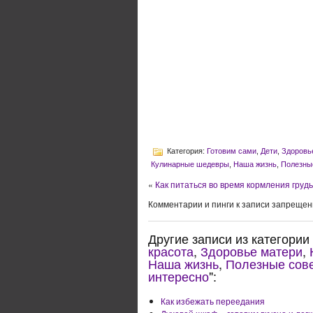
Категория:
Готовим сами
,
Дети
,
Здоровь
Кулинарные шедевры
,
Наша жизнь
,
Полезны
«
Как питаться во время кормления груд
Комментарии и пинги к записи запрещен
Другие записи из категории 
красота
,
Здоровье матери
,
Наша жизнь
,
Полезные сов
интересно
":
Как избежать переедания