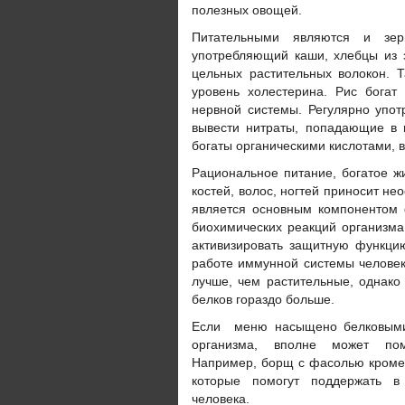
полезных овощей.
Питательными являются и зер
употребляющий каши, хлебцы из 
цельных растительных волокон. Т
уровень холестерина. Рис богат
нервной системы. Регулярно упо
вывести нитраты, попадающие в 
богаты органическими кислотами, 
Рациональное питание, богатое 
костей, волос, ногтей приносит не
является основным компонентом 
биохимических реакций организма
активизировать защитную функци
работе иммунной системы человек
лучше, чем растительные, однако
белков гораздо больше.
Если меню насыщено белковыми 
организма, вполне может пом
Например, борщ с фасолью кроме 
которые помогут поддержать в 
человека.