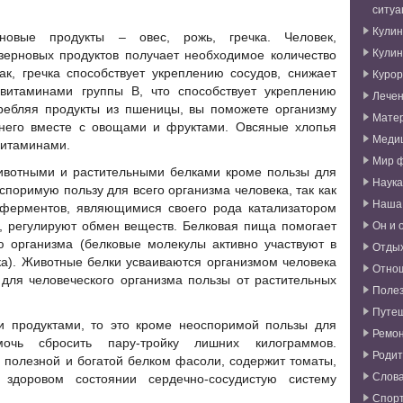
ситуа
Кули
новые продукты – овес, рожь, гречка. Человек,
Кули
зерновых продуктов получает необходимое количество
ак, гречка способствует укреплению сосудов, снижает
Курор
 витаминами группы В, что способствует укреплению
Лече
требляя продукты из пшеницы, вы поможете организму
Мате
него вместе с овощами и фруктами. Овсяные хлопья
Меди
витаминами.
Мир 
животными и растительными белками кроме пользы для
Наука
оспоримую пользу для всего организма человека, так как
Наша
ферментов, являющимися своего рода катализатором
Он и 
, регулируют обмен веществ. Белковая пища помогает
ю организма (белковые молекулы активно участвуют в
Отды
а). Животные белки усваиваются организмом человека
Отно
 для человеческого организма пользы от растительных
Поле
Путе
продуктами, то это кроме неоспоримой пользы для
Ремо
очь сбросить пару-тройку лишних килограммов.
Родит
полезной и богатой белком фасоли, содержит томаты,
Слова
здоровом состоянии сердечно-сосудистую систему
Спор