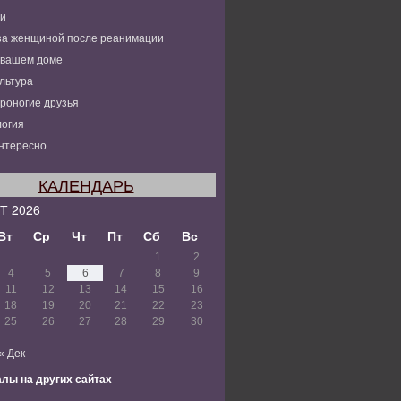
ьи
за женщиной после реанимации
 вашем доме
льтура
роногие друзья
огия
нтересно
КАЛЕНДАРЬ
Т 2026
Вт
Ср
Чт
Пт
Сб
Вс
1
2
4
5
6
7
8
9
11
12
13
14
15
16
18
19
20
21
22
23
25
26
27
28
29
30
« Дек
лы на других сайтах