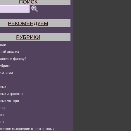
ПОИСК
РЕКОМЕНДУЕМ
РУБРИКИ
леди
ный анализ
логия и фэншуй
убрики
им сами
вье
вье и красота
вье матери
рьер
ка
та
ческое мышление в неотложных