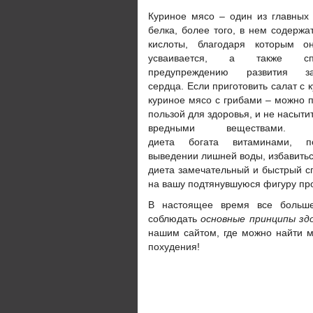
Куриное мясо – один из главных 
белка, более того, в нем содерж
кислоты, благодаря которым о
усваивается, а также спос
предупреждению развития за
сердца. Если приготовить салат с 
куриное мясо с грибами – можно 
пользой для здоровья, и не насыти
вредными веществами. К
диета богата витаминами, 
выведении лишней воды, избавитьс
диета замечательный и быстрый сп
на вашу подтянувшуюся фигуру пр
В настоящее время все больше
соблюдать
основные принципы зд
нашим сайтом, где можно найти мн
похудения!