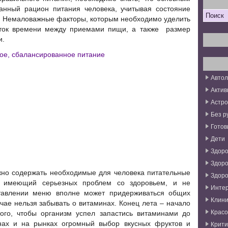
анный рацион питания человека, учитывая состояние
я. Немаловажные факторы, которым необходимо уделить
ток времени между приемами пищи, а также размер
и.
Авто
Актив
Астро
Без р
Готов
Дети
Здоро
Здоро
но содержать необходимые для человека питательные
Здоро
е имеющий серьезных проблем со здоровьем, и не
Инте
авлении меню вполне может придерживаться общих
Клини
учае нельзя забывать о витаминах.
Конец лета – начало
Красо
ого, чтобы организм успел запастись витаминами до
нах и на рынках огромный выбор вкусных фруктов и
Крити