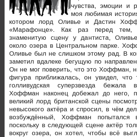
чувства, эмоции и 
моя любимая история
котором лорд Оливье и Дастин Хоф
«Марафонце». Как раз перед тем, 
знаменитую сцену у дантиста, Олив
около озера в Центральном парке. Хоф
Оливье был не слишком этому рад. В ко
заметил вдалеке
бегущую по направлен
Он не мог поверить, что это Хоффман, но
фигура приближалась, он увидел, что
голливудская суперзвезда бежала в
Хоффман наконец добежал до него, п
великий лорд британской сцены посмотр
невысокого актёра и спросил, в чём де
возбуждённый, Хоффман попытался в
поскольку в следующей сцене актёр тол
вокруг озера, он хотел, чтобы всё выг