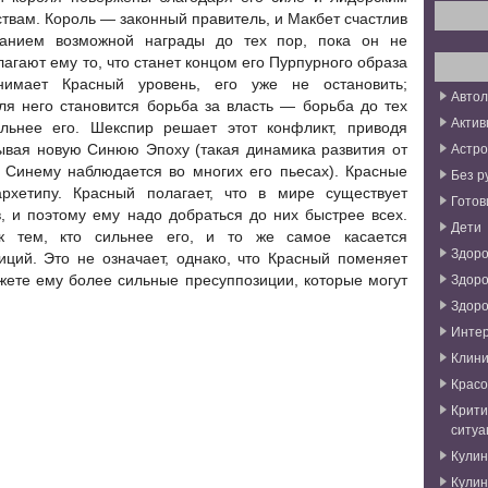
ствам. Король — законный правитель, и Макбет счастлив
анием возможной награды до тех пор, пока он не
лагают
ему то, что станет концом его Пурпурного образа
нимает Красный уровень, его уже не остановить;
Авто
я него становится борьба за власть — борьба до тех
Актив
ильнее его. Шекспир решает этот конфликт, приводя
Астро
рывая новую Синюю Эпоху (такая динамика развития от
к Синему наблюдается во многих его пьесах). Красные
Без р
рхетипу. Красный полагает, что в мире существует
Готов
, и поэтому ему надо добраться до них быстрее всех.
Дети
к тем, кто сильнее его, и то же самое касается
Здоро
ций. Это не означает, однако, что Красный поменяет
Здоро
жете ему более сильные пресуппозиции, которые могут
Здоро
Инте
Клини
Красо
Крити
ситуа
Кули
Кули