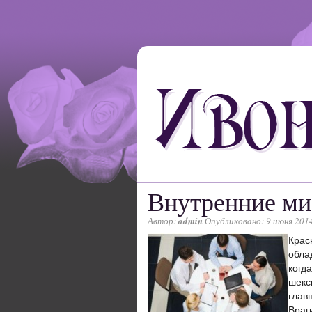
Внутренние м
Автор:
admin
Опубликовано: 9 июня 201
Крас
обла
когд
шекс
глав
Враг