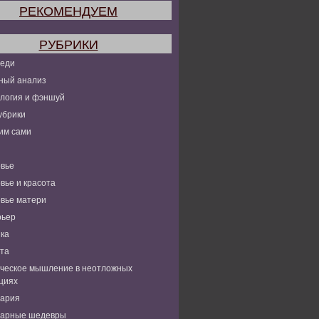
РЕКОМЕНДУЕМ
РУБРИКИ
леди
ный анализ
логия и фэншуй
убрики
им сами
вье
вье и красота
вье матери
рьер
ка
та
ческое мышление в неотложных
циях
нария
нарные шедевры