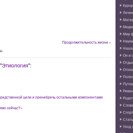
Курор
Лече
Мате
Меди
Мир 
Наука
Продолжительность жизни
»
Наша
ы.
Он и 
Отды
"
Этиология
":
Отно
Поле
Путе
Ремо
средственной цели и пренебречь остальными компонентами
Родит
Слова
ямо сейчас?»
Спор
Стат
Уход 