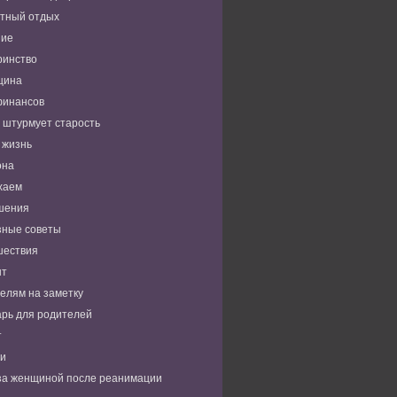
тный отдых
ние
ринство
цина
финансов
 штурмует старость
 жизнь
она
хаем
шения
зные советы
шествия
нт
елям на заметку
рь для родителей
т
ьи
за женщиной после реанимации