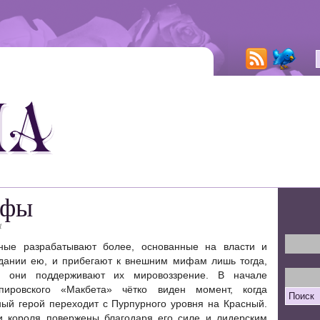
ифы
4
ные разрабатывают более, основанные на власти и
дании ею, и прибегают к внешним мифам лишь тогда,
а они поддерживают их мировоззрение. В начале
пировского «Макбета» чётко виден момент, когда
ный герой переходит с Пурпурного уровня на Красный.
и короля повержены благодаря его силе и лидерским