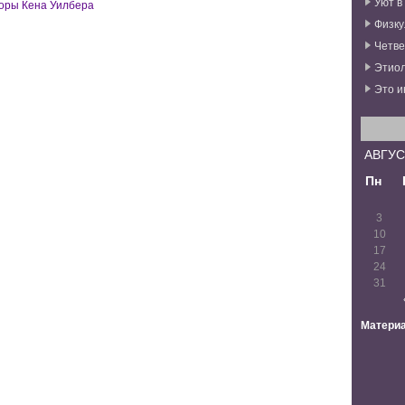
Уют в
оры Кена Уилбера
Физку
Четве
Этиол
Это и
АВГУС
Пн
3
10
17
24
31
Материа