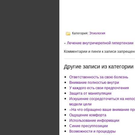
Категория:
Этиология
«
Лечение внутричерепной гипертензии
Комментарии и пинги к записи запрещен
Другие записи из категории 
Ответственность за свою болезнь
Внимание полностью внутри
У каждого есть свои предпочтения
Защита от манипуляции
Искушение сосредоточиться на непо
модели цели
«На что обращено ваше внимание пр
Ощущение комфорта
Использование информации
Синие пресуппозиции
Возможности и процедуры