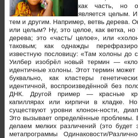
как часть, но о
является целым. И
тем и другим. Например, ветвь дерева. О
или целым? Ну, это целое, как ветка, но
дерева; это «часть/ целое», или «холо
таковым; как однажды перефразир
известную пословицу: «Там холоны до с
Уилбер изобрёл новый термин — «кло
идентичные холоны.
Этот термин может 
буквально, как кластеры генетическ
идентичной, воспроизведённой без пол
ДНК. Другой пример — красные кр
капиллярах или кирпичи в кладке. Но
существуют уровни клонон-ности, диап
Это вызывает определённые проблемы. 
делаем мелких различений (это будет 
метапрограммы Одинаковости/Различн