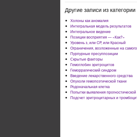
Другие записи из категории 
Холоны как аномалия
Интегральная модель результатов
Интегральное видение
Позиции восприятия — «Как?»
Уровень з, или CP, или Красный
Ограничения, возложенные на самого
Пурпурные пресуппозиции
Скрытые факторы
Гемоглобин эритроцитов
Геморрагический синдром
Введение лекарственного средства
Опухоли гемопоэтической ткани
Родоначальная клетка
Попытки выявления прогностической
Подсчет эритроцитарных и тромбоци