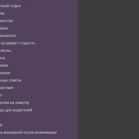
тный отдых
ние
ринство
цина
финансов
 штурмует старость
 жизнь
она
хаем
шения
зные советы
шествия
нт
елям на заметку
рь для родителей
т
ьи
за женщиной после реанимации