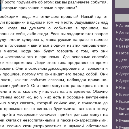
Просто подумайте об этом: как вы различаете события,
которые произошли с вами в прошлом?
необходим, ведь мы отличаем прошлый Новый год от
ли праздники в одном и том же месте. Задумываясь над
Авто
то, когда вы думаете о событиях
в прошлом, вы
Актив
роны от себя, либо сзади. Если вы зададите этот вопрос
Астро
удут жести кулировать, маша руками направо и налево
вать головами и двигаться в одном из этих направлений,
Без р
 многое, когда они будут говорить о том, что они
Готов
или «оставили это в прошлом». Два основных способа
Дети
» и «во времени». Люди этого типа представляют время
Здоро
момент. Они в основном диссоциированы от времени и
Здоро
ь прошлое, потому что они видят его перед собой. Они
 знать, как эти события связаны, наблюдая причинно-
Здоро
своих действий. Они также могут экстраполировать это в
Инте
ели и того, сколько у них есть на это времени. Обычно
Клини
ствием носят их, но у них есть и хорошие внутренние
Красо
но могут сказать, который сейчас час, с точностью до
Крити
о просыпаются от сигнала будильника, так как к этому
ситуа
х прийти «вовремя» означает прийти раньше минут на
 они считают невоспитанными и пассивно-агрессивными.
Кули
им сложно сконцентрироваться в шумной обстановке
Кули