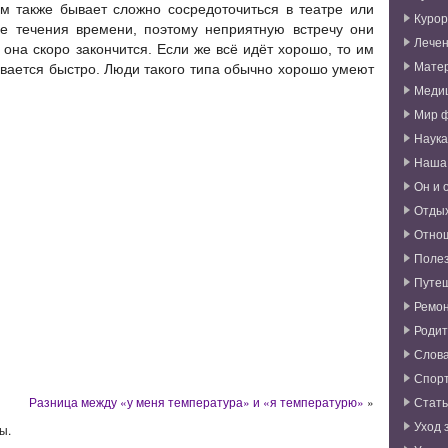
м также бывает сложно сосредоточиться в театре или
Курор
ие течения времени, поэтому неприятную встречу они
Лече
о она скоро закончится. Если же всё идёт хорошо, то им
Мате
чивается быстро. Люди такого типа обычно хорошо умеют
Меди
Мир 
Наука
Наша
Он и 
Отды
Отно
Поле
Путе
Ремо
Родит
Слова
Спор
Разница между «у меня температура» и «я температурю»
»
Стат
Уход 
ы.