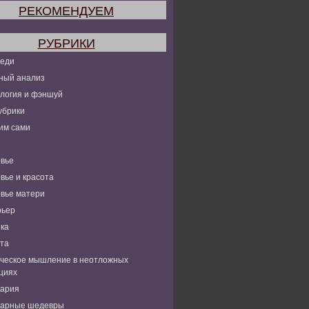
РЕКОМЕНДУЕМ
РУБРИКИ
леди
ный анализ
логия и фэншуй
убрики
им сами
вье
вье и красота
вье матери
рьер
ка
та
ческое мышление в неотложных
циях
нария
нарные шедевры