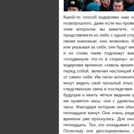
Какой-то способ кодировки нам 
позапрошлого, даже если мы прове
этим вопросом, вы заметите, ч
представляете их либо с одной сто
своим знакомым, они, возможно, б
или указывая за себя, они будут ки
и их слова также подскажут вам
«отодвинули что-то в сторону» 
кодировки времени: «сквозь время
перед собой, включая настоящий 
от самих себя. Им легко вспомнит
могут видеть свой прошлый опыт,
следственную связь и последствия 
будущее и иметь чёткое видение ц
им нравятся часы, они с удоволь
часы, благодаря которым они обыч
пятнадцати минут. Они очень редк
времени уже проснулись. Для ни
пятнадцать. Тех, кто опаздывает,
Поскольку они диссоциированы, 