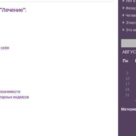
Уют в
Физку
"
Лечение
":
Четве
Этиол
Это и
 себя
АВГУС
Пн
3
10
17
24
 значимости
31
тарных индексов
Материа