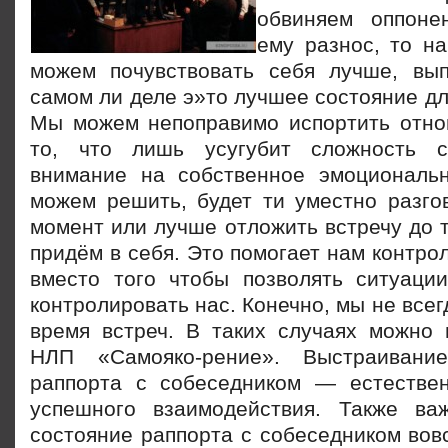
обвиняем оппоне
ему разнос, то н
можем почувствовать себя лучше, вы
самом ли деле э»то лучшее состояние д
Мы можем непоправимо испортить отно
то, что лишь усугубит сложность с
внимание на собственное эмоциональ
можем решить, будет ти уместно разго
момент или лучше отложить встречу до т
придём в себя. Это помогает нам контро
вместо того чтобы позволять ситуац
контролировать нас. Конечно, мы не все
время встреч. В таких случаях можно 
НЛП «Самояко-рение». Выстраивани
раппорта с собеседником — естестве
успешного взаимодействия. Также ва
состояние раппорта с собеседником вовс