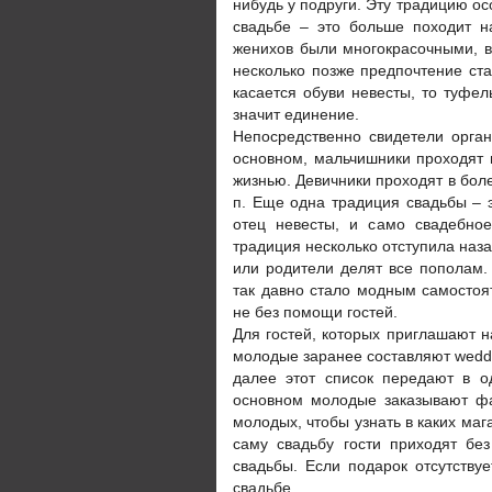
нибудь у подруги. Эту традицию ос
свадьбе – это больше походит н
женихов были многокрасочными, в
несколько позже предпочтение ста
касается обуви невесты, то туфел
значит единение.
Непосредственно свидетели орга
основном, мальчишники проходят в
жизнью. Девичники проходят в более
п. Еще одна традиция свадьбы – э
отец невесты, и само свадебное
традиция несколько отступила наза
или родители делят все пополам.
так давно стало модным самостоя
не без помощи гостей.
Для гостей, которых приглашают на
молодые заранее составляют weddi
далее этот список передают в о
основном молодые заказывают ф
молодых, чтобы узнать в каких маг
саму свадьбу гости приходят без
свадьбы. Если подарок отсутствуе
свадьбе.