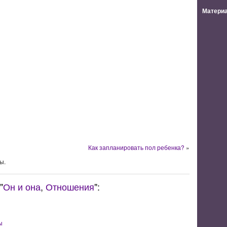
Материа
Как запланировать пол ребенка?
»
ы.
"
Он и она
,
Отношения
":
ы