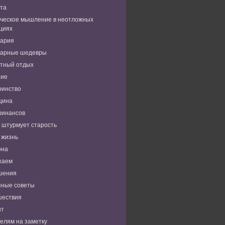
та
ческое мышление в неотложных
циях
нария
нарные шедевры
тный отдых
ние
ринство
цина
финансов
 штурмует старость
 жизнь
она
хаем
шения
зные советы
шествия
нт
елям на заметку