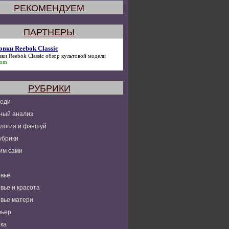
РЕКОМЕНДУЕМ
ПАРТНЕРЫ
овки Reebok Classic
ки Reebok Classic
обзор культовой модели
com
РУБРИКИ
леди
ный анализ
логия и фэншуй
убрики
им сами
вье
вье и красота
вье матери
рьер
ка