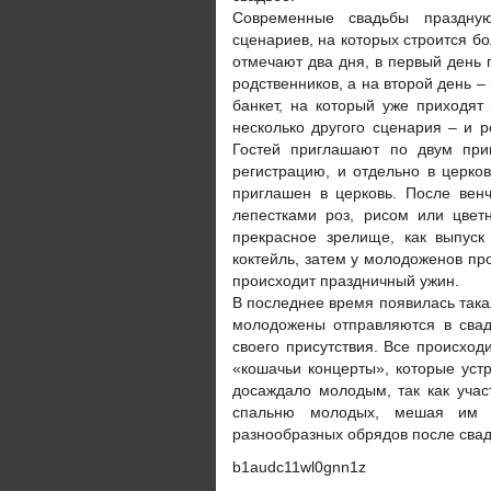
Современные свадьбы праздную
сценариев, на которых строится б
отмечают два дня, в первый день 
родственников, а на второй день –
банкет, на который уже приходят
несколько другого сценария – и р
Гостей приглашают по двум при
регистрацию, и отдельно в церко
приглашен в церковь. После вен
лепестками роз, рисом или цвет
прекрасное зрелище, как выпуск
коктейль, затем у молодоженов пр
происходит праздничный ужин.
В последнее время появилась така
молодожены отправляются в свад
своего присутствия. Все происход
«кошачьи концерты», которые уст
досаждало молодым, так как учас
спальню молодых, мешая им н
разнообразных обрядов после сва
b1audc11wl0gnn1z