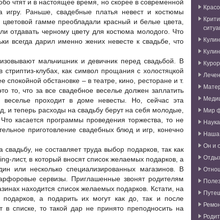
обо чтят и в настоящее время, но скорее в современной
Красо
а игру. Раньше, свадебные платья невест и костюмы
Крити
 цветовой гамме преобладали красный и белые цвета,
ситуа
ли отдавать черному цвету для костюма молодого. Что
Кули
ьки всегда дарил именно жених невесте к свадьбе, что
Кули
низовывают мальчишник и девичник перед свадьбой. В
Курор
 стриптиз-клубах, как символ прощания с холостяцкой
Лече
 спокойной обстановке – в театре, кино, ресторане и т.
Мате
то то, что за все свадебное веселье должен заплатить
Меди
 веселье проходит в доме невесты. Но, сейчас эта
Мир 
д, и теперь расходы на свадьбу берут на себя молодые,
 Что касается программы проведения торжества, то не
Наука
тельное приготовление свадебных блюд и игр, конечно
Наша
Он и 
 свадьбу, не составляет труда выбор подарков, так как
Отды
ng-лист, в который вносят список желаемых подарков, а
Отно
дин или несколько специализированных магазинов. В
арфоровые сервизы. Приглашенные звонят родителям
Поле
азинах находится список желаемых подарков. Кстати, на
Путе
 подарков, а подарить их могут как до, так и после
Ремо
т в списке, то такой дар не принято преподносить на
Родит