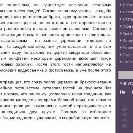
Слова
т по-разному, но существует несколько основных
ольшая масса свадеб. Согласно одному из них – свадьбу
Спор
происходит регистрация брака, куда приглашают только
Стат
 венчание в церкви, после которого все отправляются на
Уход 
 и родственники и остальные приглашенные. Согласно
Уют в
егистрация брака и венчание происходят в один день.
Физку
гласительным – на разные церемонии, отдельно на
вь. На свадебный обед или ужин остаются те, кто был
Четве
чания пару на выходе из церкви свидетели обсыпают
Этиол
ным конфетти, некоторые церемонии включают такое
Это и
 живых бабочек. После этого гости направляются на
оисходит видеосъемка и фотосъемка, а уже после этого
я традиция, что сразу после церемонии бракосочетания
АВГУС
ебное путешествие, оставляя гостей на фуршете без
Пн
ит потому, что ранее существовала такая традиция, как
раивала молодежь во время брачной ночи, что немало
3
тники традиции врывались с частой периодичностью в
10
асладиться друг другом. Поэтому во избежание
17
дьбы, молодожены удаляются в свадебное путешествие.
24
31