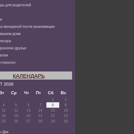
рь для родителей
т
ьи
за женщиной после реанимации
 вашем доме
льтура
роногие друзья
огия
нтересно
КАЛЕНДАРЬ
Т 2026
Вт
Ср
Чт
Пт
Сб
Вс
1
2
4
5
6
7
8
9
11
12
13
14
15
16
18
19
20
21
22
23
25
26
27
28
29
30
« Дек