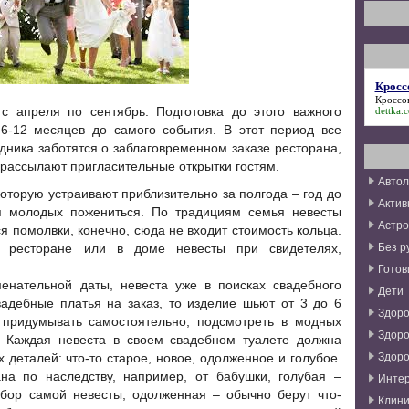
Кросс
Кроссов
с апреля по сентябрь. Подготовка до этого важного
dettka.
6-12 месяцев до самого события. В этот период все
дника заботятся о заблаговременном заказе ресторана,
 рассылают пригласительные открытки гостям.
Авто
которую устраивают приблизительно за полгода – год до
Актив
я молодых пожениться. По традициям семья невесты
Астро
я помолвки, конечно, сюда не входит стоимость кольца.
Без р
 ресторане или в доме невесты при свидетелях,
Готов
енательной даты, невеста уже в поисках свадебного
Дети
вадебные платья на заказ, то изделие шьют от 3 до 6
Здоро
придумывать самостоятельно, подсмотреть в модных
Здоро
. Каждая невеста в своем свадебном туалете должна
Здоро
 деталей: что-то старое, новое, одолженное и голубое.
а по наследству, например, от бабушки, голубая –
Инте
ыбор самой невесты, одолженная – обычно берут что-
Клини