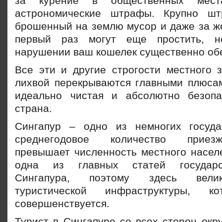
за курение в общественных мест
астрономические штрафы. Крупно ш
брошенный на землю мусор и даже за же
первый раз могут еще простить, н
нарушении ваш кошелек существенно обе
Все эти и другие строгости местного з
лихвой перекрываются главными плюсам
идеально чистая и абсолютно безопа
страна.
Сингапур – одно из немногих госуда
среднегодовое количество приез
превышает численность местного населе
одна из главных статей государс
Сингапура, поэтому здесь велик
туристической инфраструктуры, ко
совершенствуется.
Турист в Сингапуре со всех сторон окр