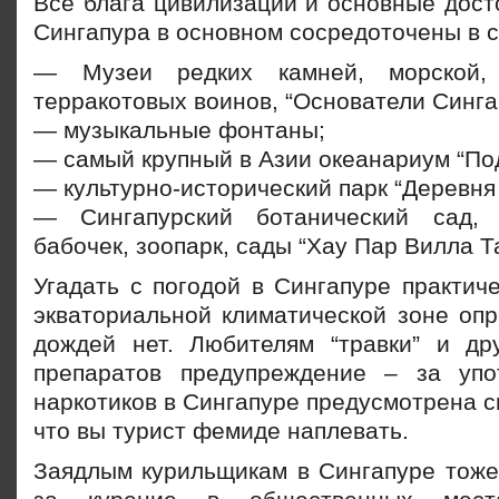
Все блага цивилизации и основные дост
Сингапура в основном сосредоточены в с
— Музеи редких камней, морской, 
терракотовых воинов, “Основатели Синга
— музыкальные фонтаны;
— самый крупный в Азии океанариум “По
— культурно-исторический парк “Деревня
— Сингапурский ботанический сад,
бабочек, зоопарк, сады “Хау Пар Вилла Та
Угадать с погодой в Сингапуре практич
экваториальной климатической зоне опр
дождей нет. Любителям “травки” и др
препаратов предупреждение – за упо
наркотиков в Сингапуре предусмотрена см
что вы турист фемиде наплевать.
Заядлым курильщикам в Сингапуре тоже