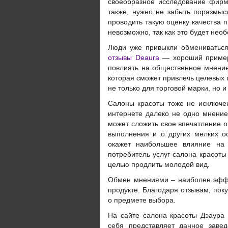
своеобразное исследование фирм
также, нужно не забыть поразмысл
проводить такую оценку качества п
невозможно, так как это будет нео
Люди уже привыкли обмениваться
отзывы Deaura
— хороший пример 
повлиять на общественное мнение.
которая сможет привлечь целевых 
не только для торговой марки, но и
Салоны красоты тоже не исключен
интернете далеко не одно мнение
может сложить свое впечатление о
выполнения и о других мелких о
окажет наибольшее влияние на 
потребитель услуг салона красоты
целью продлить молодой вид.
Обмен мнениями – наиболее эффе
продукте. Благодаря отзывам, п
о предмете выбора.
На сайте салона красоты Дэаура
себя представляет данное заве