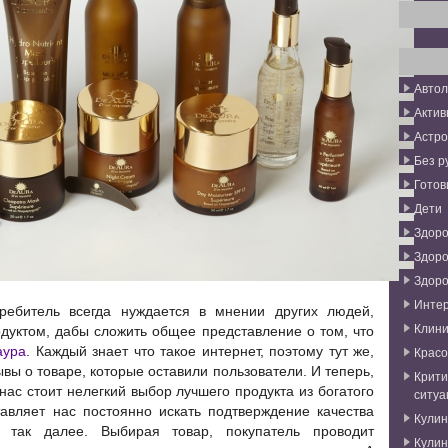
Авто
Актив
Астро
Без р
Готов
Дети
Здоро
Здоро
Здоро
Инте
требитель всегда нуждается в мнении других людей,
Клини
дуктом, дабы сложить общее представление о том, что
аура
. Каждый знает что такое интернет, поэтому тут же,
Красо
ывы о товаре, которые оставили пользователи. И теперь,
Крити
 нас стоит нелегкий выбор лучшего продукта из богатого
ситуа
тавляет нас постоянно искать подтверждение качества
Кули
 так далее. Выбирая товар, покупатель проводит
Кули