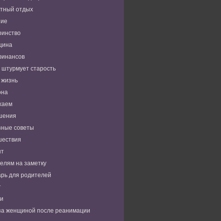
тный отдых
ние
ринство
цина
финансов
 штурмует старость
 жизнь
она
хаем
шения
зные советы
шествия
нт
елям на заметку
рь для родителей
т
ьи
за женщиной после реанимации