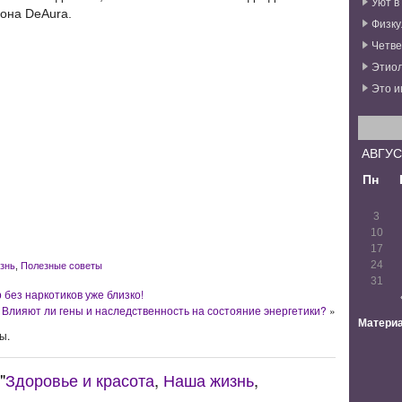
Уют в
лона DeAura.
Физку
Четве
Этиол
Это и
АВГУС
Пн
3
10
17
24
знь
,
Полезные советы
31
без наркотиков уже близко!
Влияют ли гены и наследственность на состояние энергетики?
»
Материа
ы.
"
Здоровье и красота
,
Наша жизнь
,