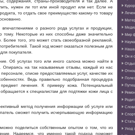
ы, содержания, страны-производителя и так далее. А
Курор
ить, нужен ли тот или иной продукт или нет. Если не
Лече
родукта, то отдать свое преимущество какому-то товару
боснованно.
Мате
Меди
 впечатлениями о разного рода услугах и продукции,
тому. Некоторые из них способны даже значительно
Мир 
 Более того, это может стать своеобразной рекламой,
Наука
потребителей. Такой ход может оказаться полезным для
Наша
 для покупателя.
Он и 
ие. Об услугах того или иного салона можно найти в
Отды
. Опираясь на так называемые отзывы, каждый из нас
Отно
 персонале, списке предоставляемых услуг, качестве их
Поле
собенностях. Ведь правильно подобранная процедура
Путе
предмет лечения. К примеру кожа. Потенциальный
 обращается к специалистам для подтяжки кожи лица с
Ремо
Родит
ктивный метод получения информации об услуге или
Слова
окупатель сможет получить исчерпывающую информацию
Спор
Стат
 можно поделиться собственным опытом о том, что из
Уход 
дение. Надеемся, что именно такой подход поможет