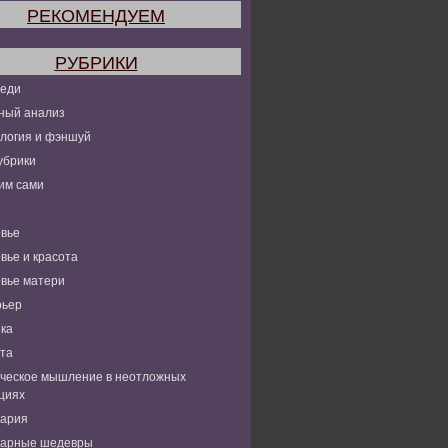
РЕКОМЕНДУЕМ
РУБРИКИ
леди
ный анализ
логия и фэншуй
убрики
им сами
вье
вье и красота
вье матери
рьер
ка
та
ческое мышление в неотложных
циях
нария
нарные шедевры