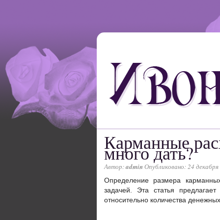
Карманные рас
много дать?
Автор:
admin
Опубликовано: 24 декабря
Определение размера карманных
задачей. Эта статья предлагае
относительно количества денежных