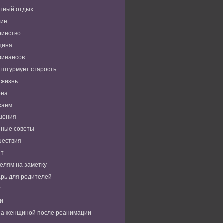
тный отдых
ние
ринство
цина
финансов
 штурмует старость
 жизнь
она
хаем
шения
зные советы
шествия
нт
елям на заметку
рь для родителей
т
ьи
за женщиной после реанимации