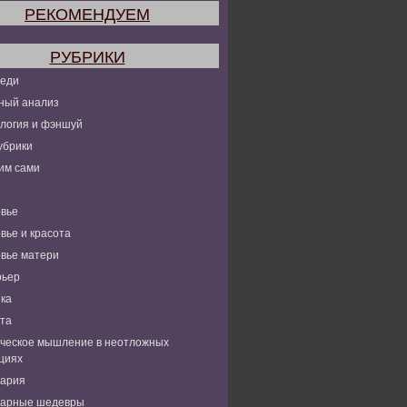
РЕКОМЕНДУЕМ
РУБРИКИ
леди
ный анализ
логия и фэншуй
убрики
им сами
вье
вье и красота
вье матери
рьер
ка
та
ческое мышление в неотложных
циях
нария
нарные шедевры