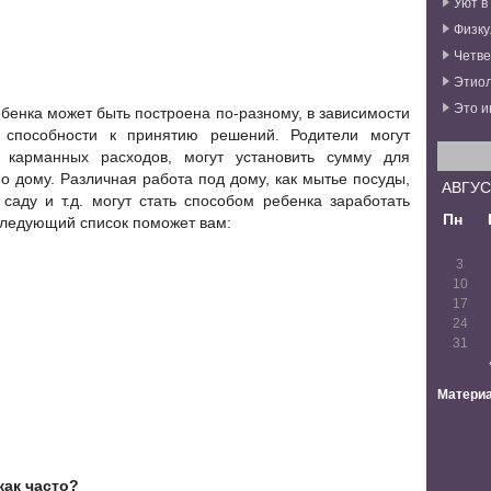
Уют в
Физку
Четве
Этиол
Это и
енка может быть построена по-разному, в зависимости
и способности к принятию решений. Родители могут
 карманных расходов, могут установить сумму для
 дому. Различная работа под дому, как мытье посуды,
АВГУС
 саду и т.д. могут стать способом ребенка заработать
Пн
Следующий список поможет вам:
3
10
17
24
31
Материа
как часто?