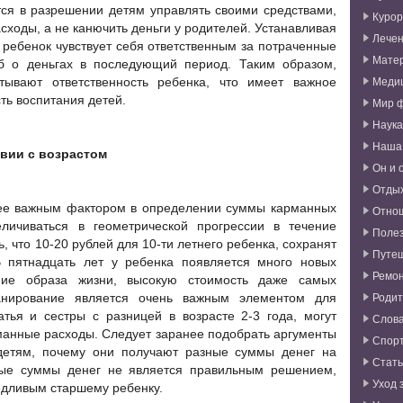
ся в разрешении детям управлять своими средствами,
Курор
сходы, а не канючить деньги у родителей. Устанавливая
Лече
 ребенок чувствует себя ответственным за потраченные
Мате
б о деньгах в последующий период. Таким образом,
Меди
тывают ответственность ребенка, что имеет важное
ть воспитания детей.
Мир 
Наука
Наша
вии с возрастом
Он и 
Отды
лее важным фактором в определении суммы карманных
Отно
еличиваться в геометрической прогрессии в течение
Поле
ь, что 10-20 рублей для 10-ти летнего ребенка, сохранят
Путе
 В пятнадцать лет у ребенка появляется много новых
Ремо
ние образа жизни, высокую стоимость даже самых
Родит
анирование является очень важным элементом для
тья и сестры с разницей в возрасте 2-3 года, могут
Слова
манные расходы. Следует заранее подобрать аргументы
Спор
детям, почему они получают разные суммы денег на
Стат
ные суммы денег не является правильным решением,
Уход 
едливым старшему ребенку.