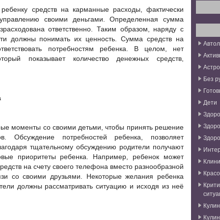
ребенку средств на карманные расходы, фактически
 управлению своими деньгами. Определенная сумма
зрасходована ответственно. Таким образом, наряду с
дети должны понимать их ценность. Сумма средств на
Авто
ветствовать потребностям ребенка. В целом, нет
Актив
оторый показывает количество денежных средств,
Астро
Без р
Готов
а
Дети
Здоро
Здоро
рые моменты со своими детьми, чтобы принять решение
в. Обсуждение потребностей ребенка, позволяет
Здоро
Благодаря тщательному обсуждению родители получают
Инте
овые приоритеты ребенка. Например, ребенок может
Клини
средств на счету своего телефона вместо разнообразной
Красо
язи со своими друзьями. Некоторые желания ребенка
Крити
тели должны рассматривать ситуацию и исходя из неё
ситуа
Кули
Кули